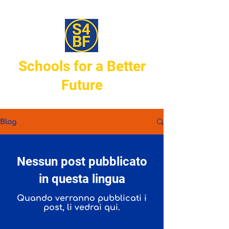
Schools for a Better
Future
Building
education
worldwide
Blog
Nessun post pubblicato
in questa lingua
Quando verranno pubblicati i
post, li vedrai qui.