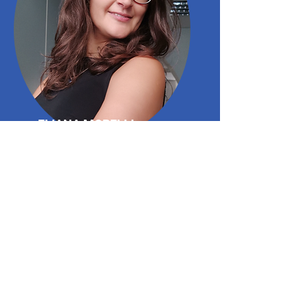
ELIANA MORELLI
Tesoreria
Appassionata di
tematiche ambientali, è
ora impegnata nella
costruzione di scuole
sostenibili che
promuovono
l'apprendimento lungo