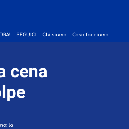
ORA!
SEGUICI
Chi siamo
Cosa facciamo
a cena
olpe
no: la