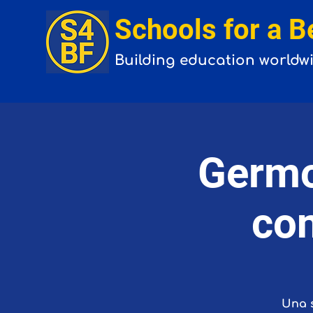
Schools for a B
Building
education
worldw
Germo
con
Una s