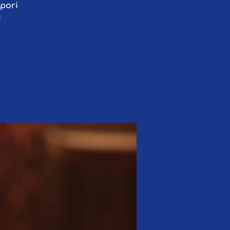
apori
i