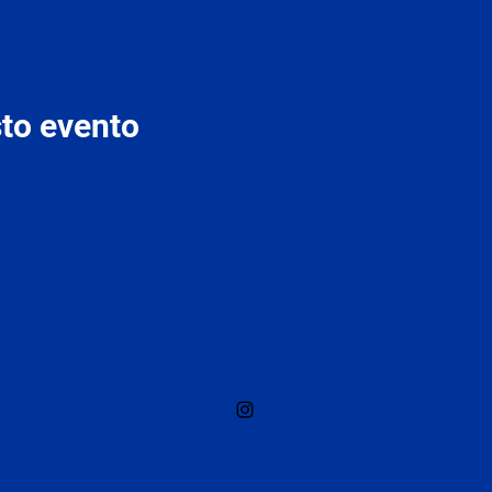
to evento
Schools for a Better Future ETS
ter Future ETS – Fiscal Code 95099910127 – Via Carnia 133, 2
AN: IT51J0538750260000003939949 – BIC/SWIFT: BPMOIT22
Privacy Policy
-
Cookie Policy