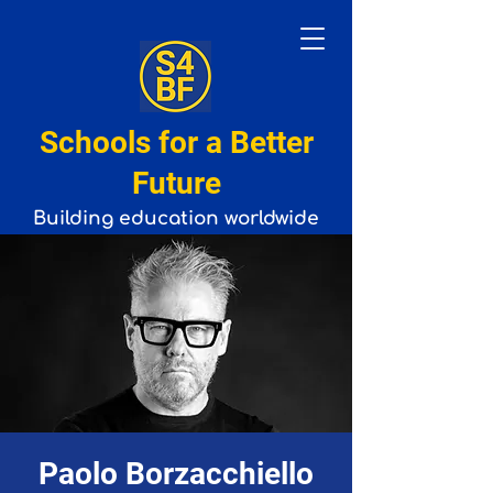
Schools for a Better
Future
Building
education
worldwide
Paolo Borzacchiello