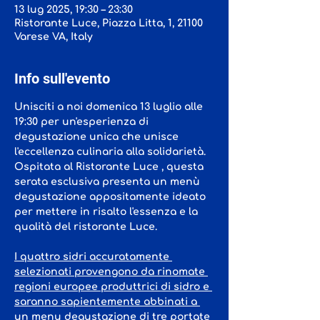
13 lug 2025, 19:30 – 23:30
Ristorante Luce, Piazza Litta, 1, 21100
Varese VA, Italy
Info sull'evento
Unisciti a noi 
domenica 13 luglio alle 
19:30
 per un'esperienza di 
degustazione unica che unisce 
l'eccellenza culinaria alla solidarietà. 
Ospitata al 
Ristorante Luce
 , questa 
serata esclusiva presenta un menù 
degustazione appositamente ideato 
per mettere in risalto l'essenza e la 
qualità del ristorante Luce.
I quattro sidri accuratamente 
selezionati provengono da rinomate 
regioni europee produttrici di sidro e 
saranno sapientemente abbinati a 
un menu degustazione di tre portate 