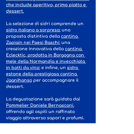
che include aperitivo, primo piatto e 
dessert.
La selezione di sidri comprende un 
sidro italiano a sorpresa
; una 
proposta distintiva della 
cantina 
Zapiain nei Paesi Baschi
; una 
creazione innovativa della 
cantina 
Eclecktic, prodotta in Borgogna con 
mele della Normandia e invecchiata 
in botti da vino
; e infine, un 
sidro 
estone della prestigiosa cantina 
Jaanihanso
 per accompagnare il 
dessert.
La degustazione sarà guidata dal 
Pommelier Daniele Bernasconi
, 
offrendo agli ospiti un raffinato 
viaggio attraverso sapori e profumi.
Ma questa serata è molto più di…